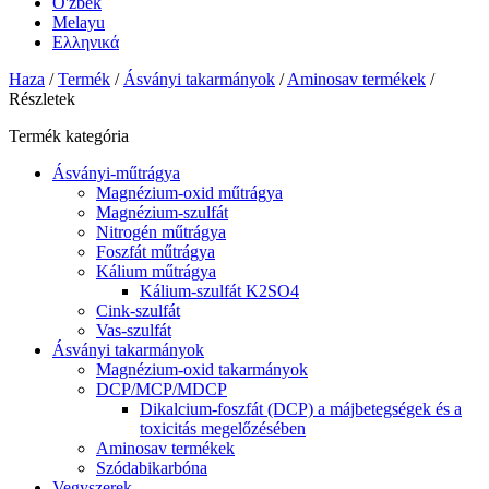
O'zbek
Melayu
Ελληνικά
Haza
/
Termék
/
Ásványi takarmányok
/
Aminosav termékek
/
Részletek
Termék kategória
Ásványi-műtrágya
Magnézium-oxid műtrágya
Magnézium-szulfát
Nitrogén műtrágya
Foszfát műtrágya
Kálium műtrágya
Kálium-szulfát K2SO4
Cink-szulfát
Vas-szulfát
Ásványi takarmányok
Magnézium-oxid takarmányok
DCP/MCP/MDCP
Dikalcium-foszfát (DCP) a májbetegségek és a
toxicitás megelőzésében
Aminosav termékek
Szódabikarbóna
Vegyszerek