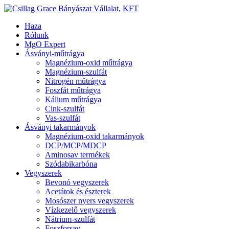
Haza
Rólunk
MgO Expert
Ásványi-műtrágya
Magnézium-oxid műtrágya
Magnézium-szulfát
Nitrogén műtrágya
Foszfát műtrágya
Kálium műtrágya
Cink-szulfát
Vas-szulfát
Ásványi takarmányok
Magnézium-oxid takarmányok
DCP/MCP/MDCP
Aminosav termékek
Szódabikarbóna
Vegyszerek
Bevonó vegyszerek
Acetátok és észterek
Mosószer nyers vegyszerek
Vízkezelő vegyszerek
Nátrium-szulfát
Foszforsav