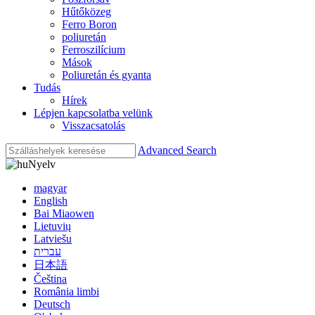
Hűtőközeg
Ferro Boron
poliuretán
Ferroszilícium
Mások
Poliuretán és gyanta
Tudás
Hírek
Lépjen kapcsolatba velünk
Visszacsatolás
Advanced Search
Nyelv
magyar
English
Bai Miaowen
Lietuvių
Latviešu
עברית
日本語
Čeština
România limbi
Deutsch