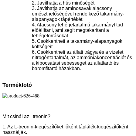
2. Javíthatja a hús minőségét.
3. Javíthatja az aminosavak alacsony
emészthetőségével rendelkező takarmány-
alapanyagok tápértékét.
4. Alacsony fehérjetartalmú takarmányt tud
előállítani, ami segít megtakarítani a
fehérjeforrásokat.
5. Csökkentheti a takarmány-alapanyagok
költségeit.
6. Csökkentheti az állati trágya és a vizelet
nitrogéntartalmát, az ammóniakoncentrációt és
a kibocsátási sebességet az állattartó és
baromfitartó házakban.
Termékfotó
Mit csinál az l treonin?
1. Az L-treonin-kiegészítőket főként táplálék-kiegészítőként
használják.