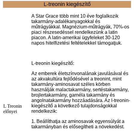
L-treonin kiegészítő
A Star Grace több mint 10 éve foglalkozik
takarmány-adalékanyagokkal és
műtrágyákkal. Magnézium-műtrágyák, 70%-os
piaci részesedéssel rendelkezünk a latin
piacon. A latin-amerikai ügyfeleket 30-120
napos hitelfizetési feltételekkel támogatjuk.
L-treonin kiegészítő:
Az emberek életszínvonalának javulásával és
az akvakultúra fejlődésével a treonint, mint
takarmány-aminosavat széles körben
használják malactakarmány, sertéstakarmány,
brojlertakarmány, garnéla takarmány és
angolnatakarmány hozzáadására. Az l-treonin-
kiegészítő a következő tulajdonságokkal
L Treonin
rendelkezik:
előnyei
1. Beállíthatja az aminosavak egyensúlyát a
takarmányban és elősegítheti a növekedést.