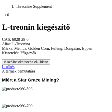
L-Threonine Supplement
1
/
6
L-treonin kiegészítő
CAS: 6028-28-0
Alias: L-Treonina
Márka: Meihua, Golden Corn, Fufeng, Dongxiao, Eppen
Kiszerelés: 25kg/zsák
A szálláslekérdezés elküldése
Letöltés
A termék bemutatása
Miért a Star Grace Mining?