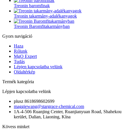
Treonin baromfinak
Treonin takarmány-adalékanyagok
Treonin Baromfitakarmányban
Gyors navigáció
Haza
Rólunk
MgO Expert
Tudás
Lépjen kapcsolatba velünk
Oldaltérkép
Termék kategória
Lépjen kapcsolatba velünk
plusz 8618698602699
maggiewang@stargrace-chemical.com
1A-4-506 Ruanjing Center, Ruanjianyuan Road, Shahekou
kerület, Dalian, Liaoning, Kína
Kövess minket