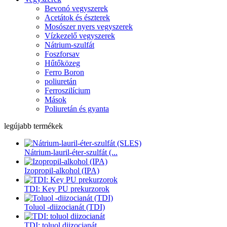
Bevonó vegyszerek
Acetátok és észterek
Mosószer nyers vegyszerek
Vízkezelő vegyszerek
Nátrium-szulfát
Foszforsav
Hűtőközeg
Ferro Boron
poliuretán
Ferroszilícium
Mások
Poliuretán és gyanta
legújabb termékek
Nátrium-lauril-éter-szulfát (...
Izopropil-alkohol (IPA)
TDI: Key PU prekurzorok
Toluol -diizocianát (TDI)
TDI: toluol diizocianát