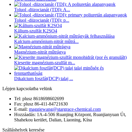
Toluol -diizocianát (TDI): ‌A...
Toluol -diizocianát (TDI): ‌p...
Kálium-szulfát K2SO4
Kalcium-ammónium-nitrát műtrá...
Magnézium-nitrát műtrágya
Kieserite magnézium-szulfát m...
Dikalcium foszfát(DCP) talaj ...
Lépjen kapcsolatba velünk
Tel: plusz 8618698602699
Fax: plusz 86-411-84721630
E-mail:
maggiewang@stargrace-chemical.com
Hozzáadás: 1A-4-506 Ruanjing Központ, Ruanjianyuan Út,
Shahekou kerület, Dalian, Liaoning, Kína
Szálláshelyek keresése